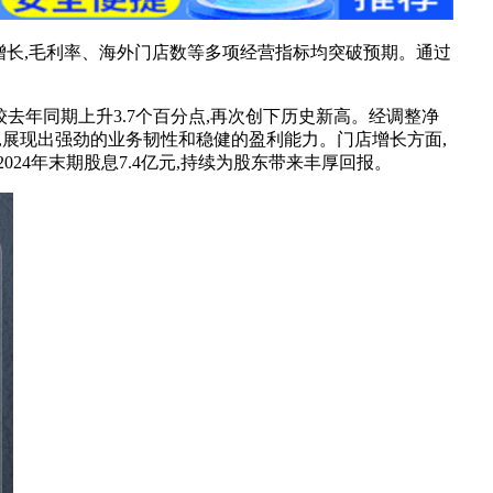
体业绩稳健增长,毛利率、海外门店数等多项经营指标均突破预期。通过
9%,较去年同期上升3.7个百分点,再次创下历史新高。经调整净
至8.68元,展现出强劲的业务韧性和稳健的盈利能力。门店增长方面,
发2024年末期股息7.4亿元,持续为股东带来丰厚回报。