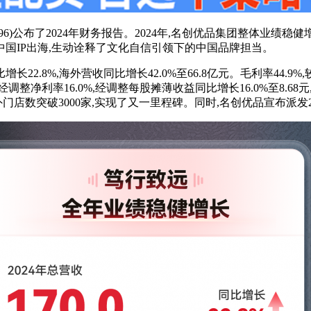
KEX:9896)公布了2024年财务报告。2024年,名创优品集团整
中国IP出海,生动诠释了文化自信引领下的中国品牌担当。
增长22.8%,海外营收同比增长42.0%至66.8亿元。毛利率44.
5.4%,经调整净利率16.0%,经调整每股摊薄收益同比增长16.0%
9家,海外门店数突破3000家,实现了又一里程碑。同时,名创优品宣布派