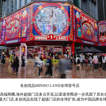
名创优品MINISO LAND全球壹号店
地高端商圈,海外超级门店多点开花,以渠道突围进一步巩固了其
方米的全球最大门店,名创优品实现了超级门店的全球扩张,成为中国品牌