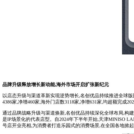
品牌升级释放增长新动能,海外市场开启扩张新纪元
以店态升级与渠道革新实现逆势增长,名创优品持续推进全球版图的扩
4386家,净增460家,海外门店数3118家,净增631家,均超额完成
通过品牌战略升级与渠道焕新,名创优品持续深化全球布局,构建了
是IP场景化的代表店型。自2024年下半年开始,天津MINISO L
号店开业亮相,为消费者打造乐园式的消费场景,在全国各地掀起