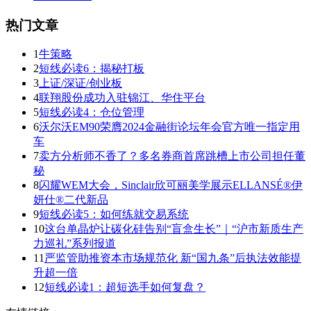
热门文章
1
牛策略
2
短线必读6：揭秘打板
3
上证/深证/创业板
4
联翔股份成功入驻锦江、华住平台
5
短线必读4：仓位管理
6
沃尔沃EM90荣膺2024金融街论坛年会官方唯一指定用
车
7
卖方分析师不香了？多名券商首席跳槽上市公司担任董
秘
8
闪耀WEM大会，Sinclair欣可丽美学展示ELLANSÉ®伊
妍仕®二代新品
9
短线必读5：如何练就交易系统
10
这台单晶炉让碳化硅告别“盲盒生长”｜“沪市新质生产
力巡礼”系列报道
11
严监管助推资本市场规范化 新“国九条”后执法效能提
升超一倍
12
短线必读1：超短选手如何复盘？