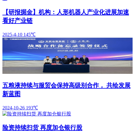
【研报掘金】机构：人形机器人产业化进展加速
看好产业链
2025-4-10
145℃
五粮液持续与服贸会保持高级别合作， 共绘发展
新蓝图
2024-10-26
193℃
险资持续扫货 再度加仓银行股