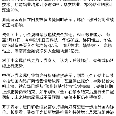
技术、翔鹭钨业均累计涨逾30%，华友钴业、寒锐钴业均累计
涨逾20%。
湖南黄金近日在回复投资者提问时表示，锑价上涨对公司业绩
有正向影响。
资金面上，小金属概念股也被资金加仓。Wind数据显示，截
至3月11日，今年以来宜安科技、华钰矿业、洛阳钼业、华友
钴业融资净买入金额均超3亿元，道氏技术、赣锋锂业、寒锐
钴业、湖南黄金融资净买入金额均超2亿元。
对于小金属价格走势，券商人士认为，后续锑价、钴价或仍延
续上行态势。
中信证券金属行业首席分析师敖翀表示，刚果（金）钴出口禁
令推动国内钴厂商惜售情绪浓厚，甚至停止报价，导致钴价大
幅上涨。钴市场已经从“预期短缺”转为“实质短缺”，钴价短期
上涨态势仍未结束。如果刚果（金）在禁令结束后施行出口配
额制，未来钴供应量或不及预期，钴价中枢仍有望抬高。
齐丁表示，进口矿收缩及需求持续向好有望进一步推升国内锑
价。长期看，受益于光伏新增装机量的持续增长及双玻组件渗