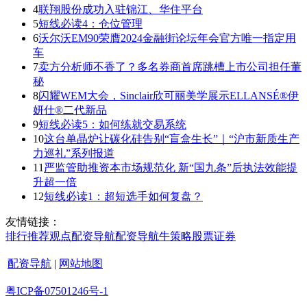
4
联翔股份成功入驻锦江、华住平台
5
短线必读4：仓位管理
6
沃尔沃EM90荣膺2024金融街论坛年会官方唯一指定用
车
7
卖方分析师不香了？多名券商首席跳槽上市公司担任董
秘
8
闪耀WEM大会，Sinclair欣可丽美学展示ELLANSÉ®伊
妍仕®二代新品
9
短线必读5：如何练就交易系统
10
这台单晶炉让碳化硅告别“盲盒生长”｜“沪市新质生产
力巡礼”系列报道
11
严监管助推资本市场规范化 新“国九条”后执法效能提
升超一倍
12
短线必读1：超短选手如何复盘？
友情链接：
排行
推荐
观点
配资导航
配资导航
牛策略
股票证券
配资导航
|
网站地图
粤ICP备07501246号-1