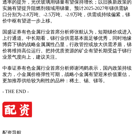
透率的提升，光伏玻璃用锑量有望保持增长；以旧换新政策的
实施有望提升阻燃剂领域用锑量。预计2025-2027年锑供需缺
口分别为-2.8万吨、-2.5万吨、-2.9万吨，供需或持续偏紧，锑
价中枢有望进一步上移。
国盛证券有色金属行业首席分析师张航认为，短期锑价或进入
上行通道。中长期看，锑行业供需基本面足够优秀，同时地缘
博弈下锑的战略金属属性凸显，行政管控或放大供需矛盾，锑
价将维持高位运行。把持优质资源的矿企有望长期受益于锑行
业景气度向上，建议关注。
中泰证券有色金属行业首席分析师谢鸿鹤表示，国内政策持续
发力，小金属价格弹性可期，战略小金属有望迎来价值重估，
更加推荐供给较为刚性的品种：稀土、锡、锑等。
- THE END -
配资导航