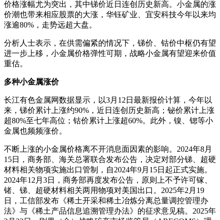
价格涨幅尤为突出，其中锑价近日连创历史新高。小金属的涨
价潮也带来相应股票的大涨，华钰矿业、宜安科技今年以来均
涨逾80%，走势远超大盘。
分析人士表示，在供需偏紧的情况下，锑价、钴价中枢仍有望
进一步上移，小金属价格弹性可期，战略小金属有望迎来价值
重估。
多种小金属涨价
长江有色金属网数据显示，以3月12日最新报价计算，今年以
来，锑价累计上涨约90%，近日连创历史新高；铋价累计上涨
超80%至七年高位；钴价累计上涨超60%。此外，镍、锶等小
金属也频频涨价。
不断上涨的小金属价格离不开消息面因素的影响。2024年8月
15日，商务部、海关总署联合发布公告，决定对部分锑、超硬
材料相关物项实施出口管制，自2024年9月15日起正式实施。
2024年12月3日，商务部再度发布公告，原则上不予许可镓、
锗、锑、超硬材料相关两用物项对美国出口。2025年2月19
日，工信部发布《稀土开采和稀土冶炼分离总量调控管理办
法》与《稀土产品信息追溯管理办法》的征求意见稿。2025年