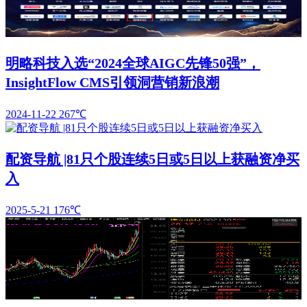
明略科技入选“2024全球AIGC先锋50强”，
InsightFlow CMS引领洞营销新浪潮
2024-11-22
267℃
配资导航 |81只个股连续5日或5日以上获融资净买
入
2025-5-21
176℃