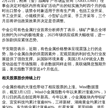
2月22日，刚果（金）战略矿产市场监管局（ARECOMS）理
事会决定对地区内所有采矿活动产出的钴实施为时四个月的临
时出口禁令，该禁令对象适用于所有生产商，包括工业开采、
半工业开采、小规模开采、小型矿山开采、手工开采等，三个
月后将评估政策效果并决定是否调整。
中金公司有色金属行业首席分析师齐丁表示，锑矿产量占全球
比例约为10%的极地黄金，2025年锑供应或将大幅收缩，进一
步加剧供应紧张态势。
平安期货表示，近期，有色金属价格整体呈现震荡上行的走
势，除小金属自身的供需因素外，宏观层面的利好也为行业发
展提供了强劲支撑。从国际环境来看，美国2月ADP就业人数
变动远低于市场预期，非农数据同样走弱，美联储降息预期升
温，美元指数下滑至近4个月低点。
相关股票股价持续上行
小金属价格的大涨也带动了相应股票的上涨。Wind数据显
示，截至3月12日，Wind小金属指数今年以来累计涨逾20%，3
月12日的高点创近两年新高。今年以来，小金属板块内华钰矿
业、宜安科技均累计涨逾80%，三祥新材、湖南黄金均累计涨
逾50%，东方锆业累计涨逾40%，红星发展、罗平锌电、道氏