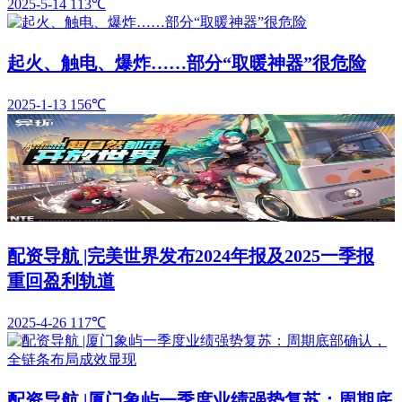
2025-5-14
113℃
起火、触电、爆炸……部分“取暖神器”很危险
2025-1-13
156℃
配资导航 |完美世界发布2024年报及2025一季报
重回盈利轨道
2025-4-26
117℃
配资导航 |厦门象屿一季度业绩强势复苏：周期底