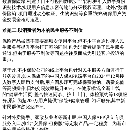
数盾保险箱,构建了自主可控的数据安全架构,并引入数字身份
识别技术,实现用户信息加密传输与分级授权管理‌。此外,“数盾
保险箱”项目通过动态验证、生物识别等多重防护,确保用户资
金交易全程可追溯。
难题二:以消费者为本的民生服务不到位
保险产品虽然不需要高频次使用平台,但不少平台通过接入民
生服务等提升平台打开率的同时,也为消费者提供了民生服务
通道,但由于服务不到位等问题往往反而成为引起客户投诉的
重点。
基于此,不少保险公司的线上平台也针对民生服务方面进行了
服务改进,如人保旗下的中国人保APP,该平台自2024年12月接
入数字人民币支付后,用户四步即可完成保费缴纳、话费充值
等高频操作,日均交易效率提升40%‌。在健康领域,全新上线
的“健康生活页”整合快速问诊、护士上门、体检预约等18项服
务,累计为超200万用户提供“保险+健康管理”闭环服务,其中新
市民群体占比达35%‌。
‌针对外卖骑手、家政从业者等新市民,中国人保APP设立专项
服务入口,推出“安居保·租房版”等定制产品,一定程度上为新市
民安居乐业提供了保障。