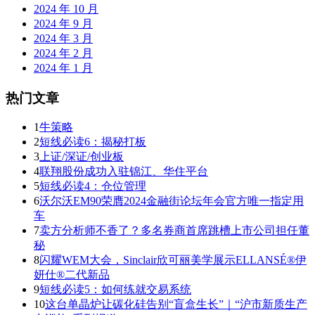
2024 年 10 月
2024 年 9 月
2024 年 3 月
2024 年 2 月
2024 年 1 月
热门文章
1
牛策略
2
短线必读6：揭秘打板
3
上证/深证/创业板
4
联翔股份成功入驻锦江、华住平台
5
短线必读4：仓位管理
6
沃尔沃EM90荣膺2024金融街论坛年会官方唯一指定用
车
7
卖方分析师不香了？多名券商首席跳槽上市公司担任董
秘
8
闪耀WEM大会，Sinclair欣可丽美学展示ELLANSÉ®伊
妍仕®二代新品
9
短线必读5：如何练就交易系统
10
这台单晶炉让碳化硅告别“盲盒生长”｜“沪市新质生产