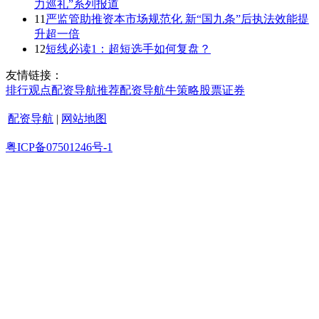
力巡礼”系列报道
11
严监管助推资本市场规范化 新“国九条”后执法效能提
升超一倍
12
短线必读1：超短选手如何复盘？
友情链接：
排行
观点
配资导航
推荐
配资导航
牛策略
股票证券
配资导航
|
网站地图
粤ICP备07501246号-1