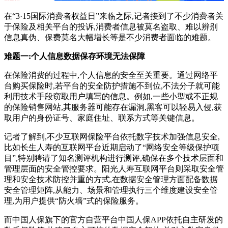
在“3·15国际消费者权益日”来临之际,记者接到了不少消费者关
于保险及相关平台的投诉,消费者信息被莫名盗取、难以辨别
信息真伪、保费莫名大幅增长等是不少消费者面临的难题。
难题一:
个人信息数据保存环境无法保障
在保险消费的过程中,个人信息的安全至关重要。通过网络平
台购买保险时,若平台的安全防护措施不到位,不法分子就可能
利用技术手段窃取用户填写的信息。例如,一些小型或不正规
的保险销售网站,其服务器可能存在漏洞,黑客可以轻易入侵,获
取用户的身份证号、家庭住址、联系方式等关键信息。
记者了解到,不少互联网保险平台依托数字技术加强信息安全,
比如长生人寿的互联网平台近期启动了“网络安全等级保护项
目”,特别聘请了知名测评机构进行测评,确保在多个技术层面和
管理层面的安全管控要求。阳光人寿互联网平台则采取安全管
理和安全技术防控并重的方式,在数据安全管理方面配备数据
安全管理矩阵,从能力、场景和管理执行三个维度建设安全管
理,为用户提供“防火墙”式的保险服务。
而中国人保旗下的官方自营平台中国人保APP依托自主研发的