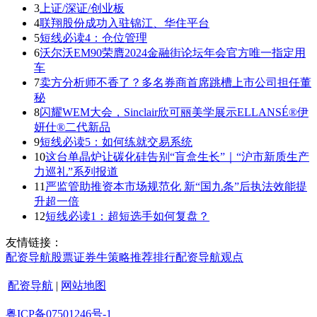
3
上证/深证/创业板
4
联翔股份成功入驻锦江、华住平台
5
短线必读4：仓位管理
6
沃尔沃EM90荣膺2024金融街论坛年会官方唯一指定用
车
7
卖方分析师不香了？多名券商首席跳槽上市公司担任董
秘
8
闪耀WEM大会，Sinclair欣可丽美学展示ELLANSÉ®伊
妍仕®二代新品
9
短线必读5：如何练就交易系统
10
这台单晶炉让碳化硅告别“盲盒生长”｜“沪市新质生产
力巡礼”系列报道
11
严监管助推资本市场规范化 新“国九条”后执法效能提
升超一倍
12
短线必读1：超短选手如何复盘？
友情链接：
配资导航
股票证券
牛策略
推荐
排行
配资导航
观点
配资导航
|
网站地图
粤ICP备07501246号-1